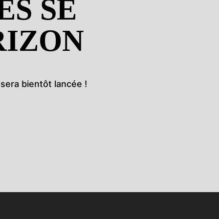
ES SE
RIZON
sera bientôt lancée !