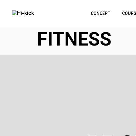
Skip
to
the
CONCEPT
COURS
content
FITNESS