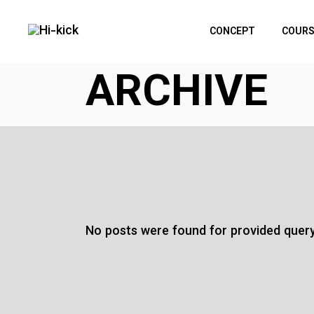
Skip
to
the
CONCEPT
COURS
content
ARCHIVE
No posts were found for provided quer