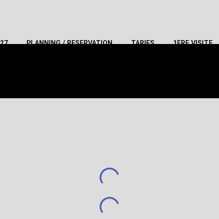
27
PLANNING / RESERVATION
TARIFS
1ERE VISITE
PLANNING / RESERVATION
TARIFS
1ERE VISITE
M