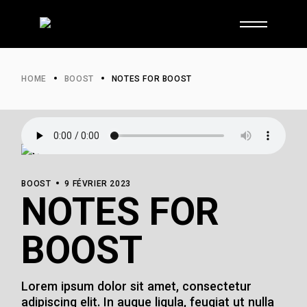
Skip
to
the
content
HOME
BOOST
NOTES FOR BOOST
BOOST
9 FÉVRIER 2023
NOTES FOR
BOOST
Lorem ipsum dolor sit amet, consectetur
adipiscing elit. In augue ligula, feugiat ut nulla