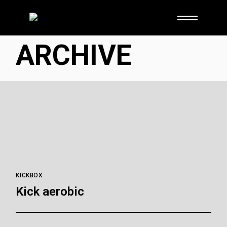
Skip
to
the
content
ARCHIVE
KICKBOX
Kick aerobic